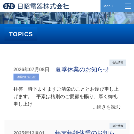
TOPICS
会社情報
夏季休業のお知らせ
2026年07月08日
休暇のお知らせ
拝啓 時下ますますご清栄のこととお慶び申し上
げます。 平素は格別のご愛顧を賜り、厚く御礼
申し上げ
...続きを読む
会社情報
年末年始休業のお知ら
2025年12月01